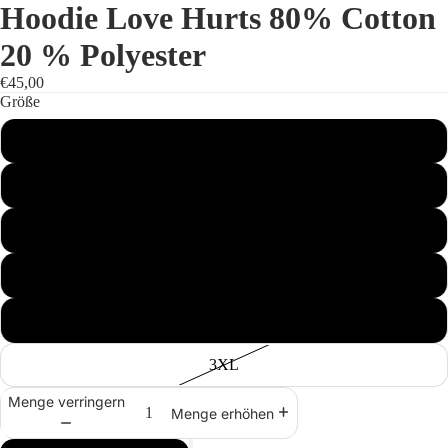
Hoodie Love Hurts 80% Cotton
20 % Polyester
€45,00
Größe
S
M
L
XL
2XL
3XL
Menge verringern
Menge erhöhen