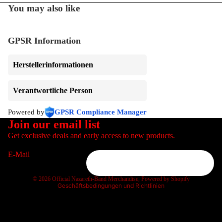
You may also like
GPSR Information
Herstellerinformationen
Verantwortliche Person
Datenschutzerklärung
Powered by
GPSR Compliance Manager
Widerrufsrecht
Join our email list
AGB
Get exclusive deals and early access to new products.
Versand
E-Mail
Kontaktinformationen
Impressum
© 2026
Official Nazareth-Band Merchandise
, Powered by Shopify
Geschäftsbedingungen und Richtlinien