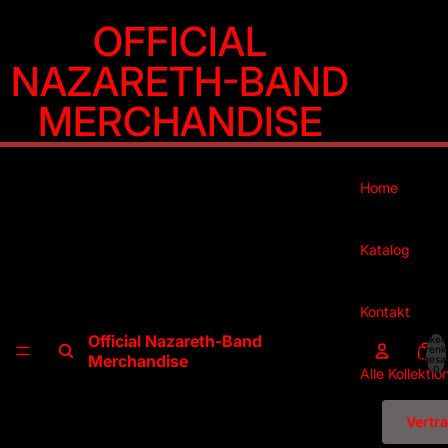
Direkt zum Inhalt
OFFICIAL
NAZARETH-BAND
MERCHANDISE
Home
Katalog
Kontakt
Official Nazareth-Band
Artikel
Warenk
Merchandise
insgesa
0
Alle Kollektio
Vertr