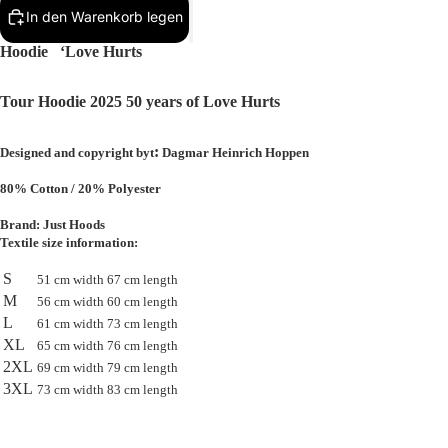
In den Warenkorb legen
Hoodie
‘Love Hurts
Bild
im
Tour Hoodie 2025 50 years of Love Hurts
Vollbildmodus
öffnen
:
Designed and
copyright byt
Dagmar Heinrich Hoppen
80% Cotton / 20% Polyester
Brand: Just Hoods
Textile size information:
S
51 cm width 67 cm length
M
56 cm width 60 cm length
L
61 cm width 73 cm length
XL
65 cm width 76 cm length
2XL
69 cm width 79 cm length
3XL
73 cm width 83 cm length